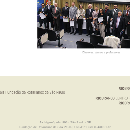
Diretores, alunos e professores
Av. Higienópolis, 996 - São Paulo - SP
Fundação de Rotarianos de São Paulo | CNPJ: 61.370.094/0001-85