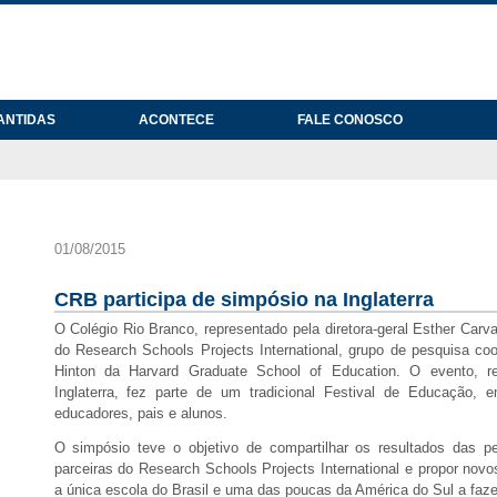
ANTIDAS
ACONTECE
FALE CONOSCO
01/08/2015
CRB participa de simpósio na Inglaterra
O Colégio Rio Branco, representado pela diretora-geral Esther Car
do Research Schools Projects International, grupo de pesquisa coo
Hinton da Harvard Graduate School of Education. O evento, re
Inglaterra, fez parte de um tradicional Festival de Educação, e
educadores, pais e alunos.
O simpósio teve o objetivo de compartilhar os resultados das pe
parceiras do Research Schools Projects International e propor novo
a única escola do Brasil e uma das poucas da América do Sul a faze