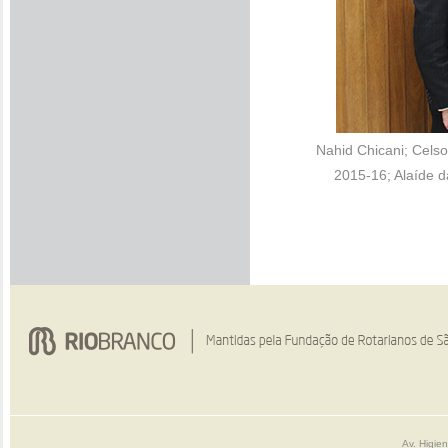
Nahid Chicani; Celso
2015-16; Alaíde da
Av. Higie