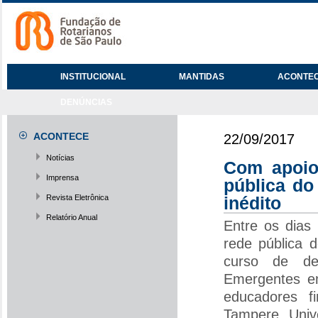
INSTITUCIONAL
MANTIDAS
ACONTE
DENÚNCIAS
ACONTECE
22/09/2017
Notícias
Com apoio
Imprensa
pública do
Revista Eletrônica
inédito
Relatório Anual
Entre os dias
rede pública 
curso de des
Emergentes em
educadores f
Tampere Unive