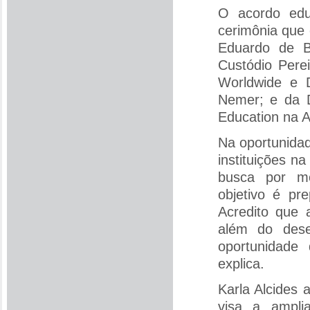
O acordo edu
cerimônia que
Eduardo de Ba
Custódio Pere
Worldwide e D
Nemer; e da D
Education na A
Na oportunida
instituições n
busca por mo
objetivo é pr
Acredito que 
além do dese
oportunidade 
explica.
Karla Alcides
visa a ampli