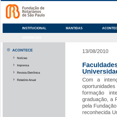
INSTITUCIONAL
MANTIDAS
ACONTE
DENÚNCIAS
ACONTECE
13/08/2010
Notícias
Faculdad
Imprensa
Universida
Revista Eletrônica
Com a inten
Relatório Anual
oportunidades
formação in
graduação, a 
pela Fundação
reconhecida Un