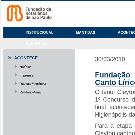
INSTITUCIONAL
MANTIDAS
ACONTE
DENÚNCIAS
ACONTECE
30/03/2010
Notícias
Fundação 
Imprensa
Canto Líri
Revista Eletrônica
O tenor Cleyto
Relatório Anual
1º Concurso d
final acontec
Higienópolis d
Para a etapa 
Cleyton cantou