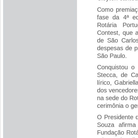
Como premiaçã
fase da 4ª e
Rotária Port
Contest, que 
de São Carlo
despesas de p
São Paulo.
Conquistou o 
Stecca, de Ca
lírico, Gabrie
dos vencedores
na sede do Rot
cerimônia o ge
O Presidente 
Souza afirma
Fundação Rotár