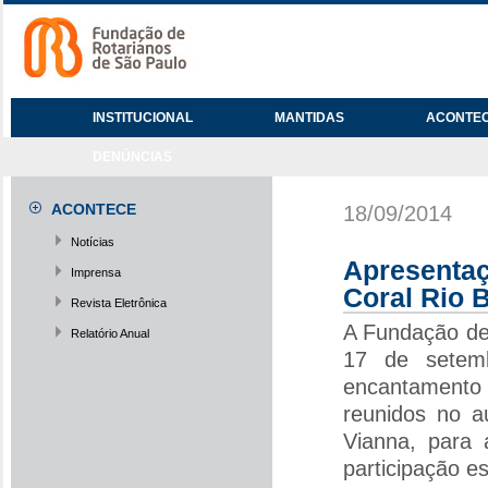
INSTITUCIONAL
MANTIDAS
ACONTE
DENÚNCIAS
ACONTECE
18/09/2014
Notícias
Apresenta
Imprensa
Coral Rio 
Revista Eletrônica
A Fundação de
Relatório Anual
17 de setem
encantamento 
reunidos no a
Vianna, para 
participação e