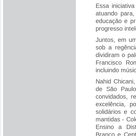
Essa iniciati
atuando para, 
educação e pr
progresso inte
Juntos, em um
sob a regênci
dividiram o pa
Francisco Rom
incluindo músi
Nahid Chicani,
de São Paulo
convidados, r
excelência, p
solidários e 
mantidas - Col
Ensino a Dist
Branco e Cent