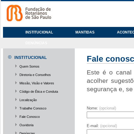
INSTITUCIONAL
MANTIDAS
ACONTE
DENÚNCIAS
Fale conos
INSTITUCIONAL
Quem Somos
Este é o canal
Diretoria e Conselhos
acolher sugest
Missão, Visão e Valores
segurança e, se
Código de Ética e Conduta
Localização
Nome:
(opcional)
Trabalhe Conosco
Fale Conosco
Ouvidoria
E-mail:
(opcional)
Denúncias