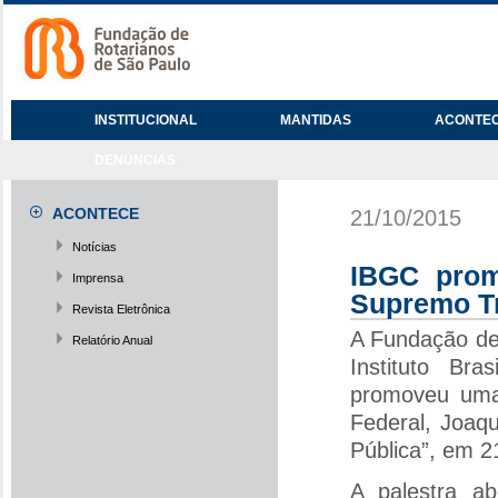
INSTITUCIONAL
MANTIDAS
ACONTE
DENÚNCIAS
ACONTECE
21/10/2015
Notícias
IBGC prom
Imprensa
Supremo Tr
Revista Eletrônica
A Fundação de
Relatório Anual
Instituto Br
promoveu uma 
Federal, Joaq
Pública”, em 2
A palestra a