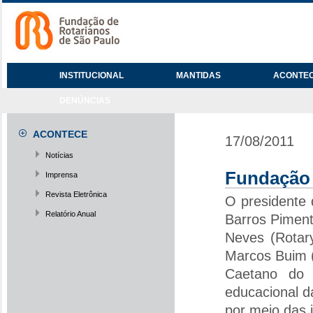
INSTITUCIONAL
MANTIDAS
ACONTE
DENÚNCIAS
ACONTECE
17/08/2011
Notícias
Fundação r
Imprensa
Revista Eletrônica
O presidente
Relatório Anual
Barros Piment
Neves (Rotary
Marcos Buim 
Caetano do 
educacional d
por meio das i