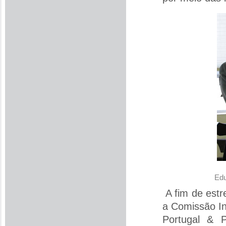
Edu
A fim de estr
a Comissão In
Portugal & P