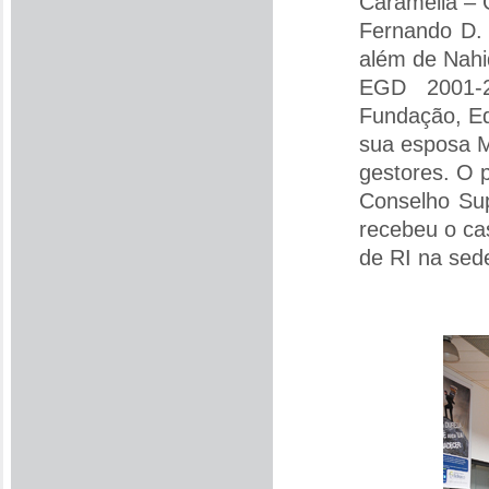
Caramella – G
Fernando D. 
além de Nahi
EGD 2001-2
Fundação, Ed
sua esposa M
gestores. O 
Conselho Sup
recebeu o ca
de RI na sede