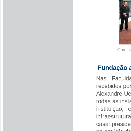
Comitiv
Fundação a
Nas Faculda
recebidos po
Alexandre Ue
todas as inst
instituição
infraestrutur
casal presid