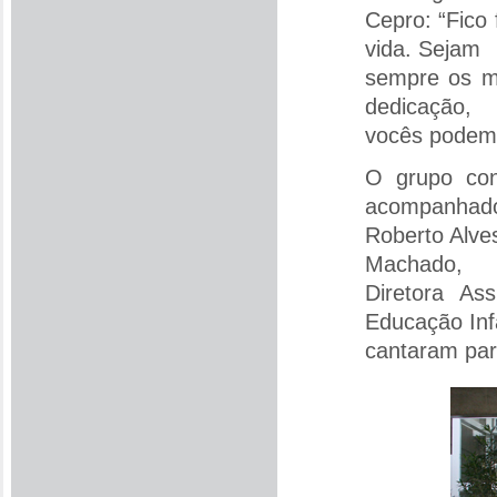
Cepro: “Fico
vida. Sejam
sempre os m
dedicação,
vocês podem 
O grupo con
acompanhado
Roberto Alve
Machado,
Diretora As
Educação Infa
cantaram para