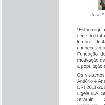
José A
“Estou orgul
sede do Rota
lembrar dest
conheceu mai
Fundação de
motivação de
a população 
Os visitante
Antiório e An
DRI 2011-201
Ligéia B.A. St
Stivanin – 