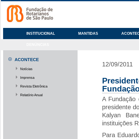
INSTITUCIONAL
MANTIDAS
ACONTE
DENÚNCIAS
ACONTECE
12/09/2011
Notícias
Imprensa
President
Revista Eletrônica
Fundação
Relatório Anual
A Fundação d
presidente do
Kalyan Bane
instituições 
Para Eduardo