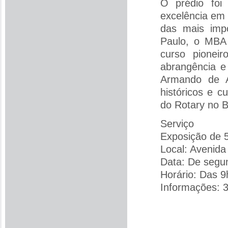
O prédio foi
excelência em
das mais impo
Paulo, o MBA 
curso pionei
abrangência e
Armando de A
históricos e 
do Rotary no B
Serviço
Exposição de 5
Local: Avenida
Data: De segun
Horário: Das 9
Informações: 