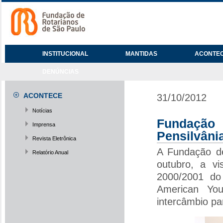
INSTITUCIONAL
MANTIDAS
ACONTE
DENÚNCIAS
ACONTECE
31/10/2012
Notícias
Fundação
Imprensa
Pensilvâni
Revista Eletrônica
A Fundação de
Relatório Anual
outubro, a vi
2000/2001 do
American Yo
intercâmbio pa