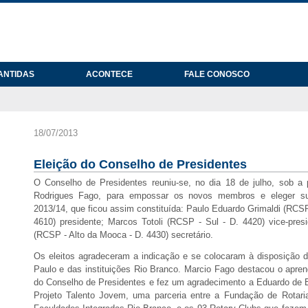
ANTIDAS
ACONTECE
FALE CONOSCO
18/07/2013
Eleição do Conselho de Presidentes
O Conselho de Presidentes reuniu-se, no dia 18 de julho, sob a 
Rodrigues Fago, para empossar os novos membros e eleger su
2013/14, que ficou assim constituída: Paulo Eduardo Grimaldi (RCSP
4610) presidente; Marcos Totoli (RCSP - Sul - D. 4420) vice-pres
(RCSP - Alto da Mooca - D. 4430) secretário.
Os eleitos agradeceram a indicação e se colocaram à disposição 
Paulo e das instituições Rio Branco. Marcio Fago destacou o apren
do Conselho de Presidentes e fez um agradecimento a Eduardo de B
Projeto Talento Jovem, uma parceria entre a Fundação de Rotar