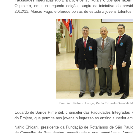
Faculdades Integradas Rio Branco, e os 93 Rotary Clubs que fazem 
O projeto, em sua segunda edição, surgiu da iniciativa do presi
2012/13, Márcio Fago, e oferece bolsas de estudo a jovens talentos 
Francisco Roberto Longo, Paulo Eduardo Grimaldi, Ma
Eduardo de Barros Pimentel, chanceler das Faculdades Integradas R
do Projeto, que permite aos jovens o ingresso ao ensino superior em
Nahid Chicani, presidente da Fundação de Rotarianos de São Paulo,
do Conselho de Presidentes, ressaltando a sua importância. Agr