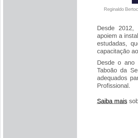
Reginaldo Bertoc
Desde 2012, 
apoiem a inst
estudadas, q
capacitação ao
Desde o ano p
Taboão da Ser
adequados pa
Profissional.
Saiba mais
sob