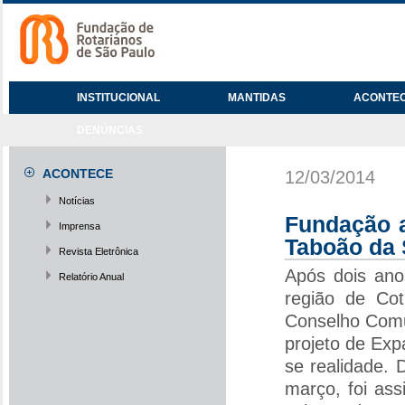
INSTITUCIONAL
MANTIDAS
ACONTE
DENÚNCIAS
ACONTECE
12/03/2014
Notícias
Fundação 
Imprensa
Taboão da 
Revista Eletrônica
Após dois ano
Relatório Anual
região de Cot
Conselho Comu
projeto de Exp
se realidade. 
março, foi ass