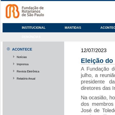
INSTITUCIONAL
MANTIDAS
ACONTE
DENÚNCIAS
ACONTECE
12/07/2023
Notícias
Eleição do
Imprensa
A Fundação de
Revista Eletrônica
julho, a reun
Relatório Anual
presidente d
diretores das I
Na ocasião, h
dos membros 
José de Toled